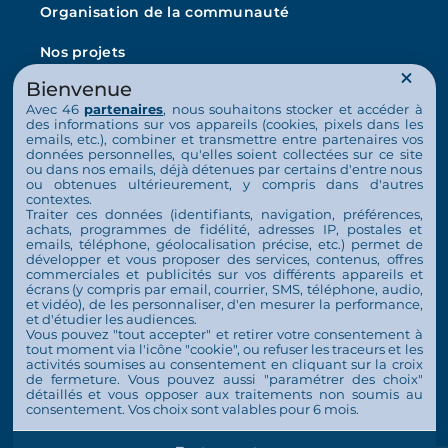
Organisation de la communauté
Nos projets
Bienvenue
L’Arche en France
Avec 46
partenaires
, nous souhaitons stocker et accéder à
La vie au quotidien
des informations sur vos appareils (cookies, pixels dans les
emails, etc.), combiner et transmettre entre partenaires vos
données personnelles, qu'elles soient collectées sur ce site
Nos activités
ou dans nos emails, déjà détenues par certains d'entre nous
ou obtenues ultérieurement, y compris dans d'autres
Nous soutenir
contextes.
Traiter ces données (identifiants, navigation, préférences,
achats, programmes de fidélité, adresses IP, postales et
S’engager
emails, téléphone, géolocalisation précise, etc.) permet de
développer et vous proposer des services, contenus, offres
commerciales et publicités sur vos différents appareils et
Nous soutenir
écrans (y compris par email, courrier, SMS, téléphone, audio,
et vidéo), de les personnaliser, d'en mesurer la performance,
Contact
et d'étudier les audiences.
Vous pouvez "tout accepter" et retirer votre consentement à
Espace Presse
tout moment via l'icône "cookie", ou refuser les traceurs et les
activités soumises au consentement en cliquant sur la croix
de fermeture. Vous pouvez aussi "paramétrer des choix"
détaillés et vous opposer aux traitements non soumis au
consentement. Vos choix sont valables pour 6 mois.
© 2026 Tous droits réservés L'Arche en France