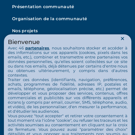
Présentation communauté
Organisation de la communauté
Nos projets
Bienvenue
L’Arche en France
Avec 46
partenaires
, nous souhaitons stocker et accéder à
La vie au quotidien
des informations sur vos appareils (cookies, pixels dans les
emails, etc.), combiner et transmettre entre partenaires vos
données personnelles, qu'elles soient collectées sur ce site
Nos activités
ou dans nos emails, déjà détenues par certains d'entre nous
ou obtenues ultérieurement, y compris dans d'autres
Nous soutenir
contextes.
Traiter ces données (identifiants, navigation, préférences,
achats, programmes de fidélité, adresses IP, postales et
S’engager
emails, téléphone, géolocalisation précise, etc.) permet de
développer et vous proposer des services, contenus, offres
commerciales et publicités sur vos différents appareils et
Nous soutenir
écrans (y compris par email, courrier, SMS, téléphone, audio,
et vidéo), de les personnaliser, d'en mesurer la performance,
Contact
et d'étudier les audiences.
Vous pouvez "tout accepter" et retirer votre consentement à
Espace Presse
tout moment via l'icône "cookie", ou refuser les traceurs et les
activités soumises au consentement en cliquant sur la croix
de fermeture. Vous pouvez aussi "paramétrer des choix"
détaillés et vous opposer aux traitements non soumis au