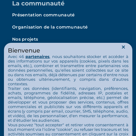
La communauté
Présentation communauté
Organisation de la communauté
Nos projets
Bienvenue
L’Arche en France
Avec 46
partenaires
, nous souhaitons stocker et accéder à
La vie au quotidien
des informations sur vos appareils (cookies, pixels dans les
emails, etc.), combiner et transmettre entre partenaires vos
données personnelles, qu'elles soient collectées sur ce site
Nos activités
ou dans nos emails, déjà détenues par certains d'entre nous
ou obtenues ultérieurement, y compris dans d'autres
Nous soutenir
contextes.
Traiter ces données (identifiants, navigation, préférences,
achats, programmes de fidélité, adresses IP, postales et
S’engager
emails, téléphone, géolocalisation précise, etc.) permet de
développer et vous proposer des services, contenus, offres
commerciales et publicités sur vos différents appareils et
Nous soutenir
écrans (y compris par email, courrier, SMS, téléphone, audio,
et vidéo), de les personnaliser, d'en mesurer la performance,
Contact
et d'étudier les audiences.
Vous pouvez "tout accepter" et retirer votre consentement à
Espace Presse
tout moment via l'icône "cookie", ou refuser les traceurs et les
activités soumises au consentement en cliquant sur la croix