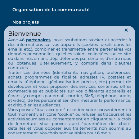
Organisation de la communauté
Nos projets
Bienvenue
L’Arche en France
Avec 46
partenaires
, nous souhaitons stocker et accéder à
La vie au quotidien
des informations sur vos appareils (cookies, pixels dans les
emails, etc.), combiner et transmettre entre partenaires vos
données personnelles, qu'elles soient collectées sur ce site
Nos activités
ou dans nos emails, déjà détenues par certains d'entre nous
ou obtenues ultérieurement, y compris dans d'autres
Nous soutenir
contextes.
Traiter ces données (identifiants, navigation, préférences,
achats, programmes de fidélité, adresses IP, postales et
S’engager
emails, téléphone, géolocalisation précise, etc.) permet de
développer et vous proposer des services, contenus, offres
commerciales et publicités sur vos différents appareils et
Nous soutenir
écrans (y compris par email, courrier, SMS, téléphone, audio,
et vidéo), de les personnaliser, d'en mesurer la performance,
Contact
et d'étudier les audiences.
Vous pouvez "tout accepter" et retirer votre consentement à
Espace Presse
tout moment via l'icône "cookie", ou refuser les traceurs et les
activités soumises au consentement en cliquant sur la croix
de fermeture. Vous pouvez aussi "paramétrer des choix"
détaillés et vous opposer aux traitements non soumis au
consentement. Vos choix sont valables pour 6 mois.